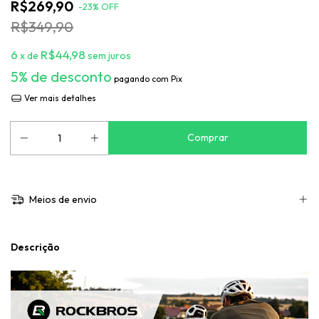
R$269,90
-
23
%
OFF
R$349,90
6
R$44,98
x de
sem juros
5% de desconto
pagando com Pix
Ver mais detalhes
Meios de envio
Descrição