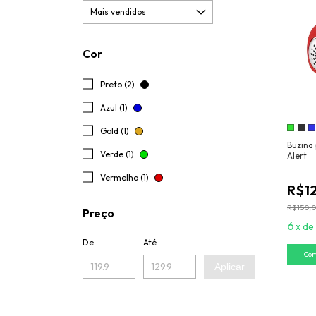
Cor
Preto (2)
Azul (1)
Gold (1)
Buzina
Verde (1)
Alert
Vermelho (1)
R$1
R$150,
Preço
6
x
de
De
Até
Co
Aplicar