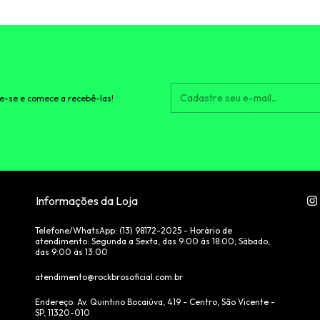
e-se e comece a recebê-las!
Informações da Loja
Telefone/WhatsApp: (13) ‪98172-2025‬ - Horário de
atendimento: Segunda a Sexta, das 9:00 às 18:00; Sábado,
das 9:00 às 13:00
atendimento@rockbrosoficial.com.br
Endereço: Av. Quintino Bocaiúva, 419 - Centro, São Vicente -
SP, 11320-010