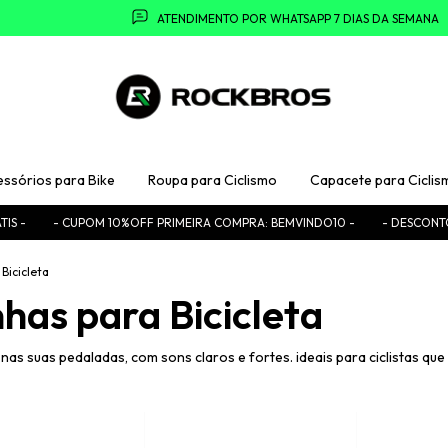
ATENDIMENTO POR WHATSAPP 7 DIAS DA SEMANA
essórios para Bike
Roupa para Ciclismo
Capacete para Ciclis
 -
- CUPOM 10%OFF PRIMEIRA COMPRA: BEMVINDO10 -
- DESCONTO NO
Bicicleta
has para Bicicleta
as suas pedaladas, com sons claros e fortes. ideais para ciclistas qu