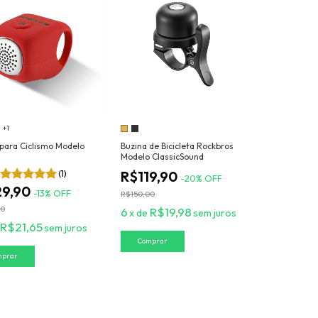
+1
 para Ciclismo Modelo
Buzina de Bicicleta Rockbros
Modelo ClassicSound
(1)
R$119,90
-
20
%
OFF
29,90
-
13
%
OFF
R$150,00
00
6
R$19,98
x
de
sem juros
R$21,65
sem juros
Comprar
mprar