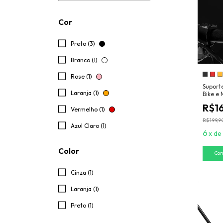
Cor
Preto (3)
Branco (1)
Rose (1)
Suporte
Laranja (1)
Bike e
WideP
R$1
Vermelho (1)
R$199,9
Azul Claro (1)
6
x
de
Color
Co
Cinza (1)
Laranja (1)
Preto (1)