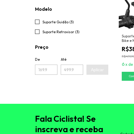
Modelo
Suporte Guidão (3)
Suporte Retrovisor (3)
Suporte
Bike e
Protec
Preço
R$3
R$419,9
De
Até
6
x
de
Aplicar
Fala Ciclista! Se
inscreva e receba