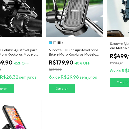
+1
Suporte Aju
em Moto Ro
 Celular Ajustável para
Suporte Celular Ajustável para
MotoPhone
 Moto Rockbros Modelo
Bike e Moto Rockbros Modelo
R$499
hone
SafePhone
69,90
R$179,90
-
15
%
OFF
-
10
%
OFF
R$549,90
0
R$199,90
6
R$
x
de
R$28,32
6
R$29,98
sem juros
x
de
sem juros
Comprar
mprar
Comprar