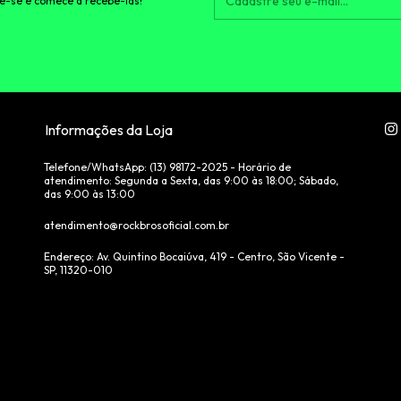
e-se e comece a recebê-las!
Informações da Loja
Telefone/WhatsApp: (13) ‪98172-2025‬ - Horário de
atendimento: Segunda a Sexta, das 9:00 às 18:00; Sábado,
das 9:00 às 13:00
atendimento@rockbrosoficial.com.br
Endereço: Av. Quintino Bocaiúva, 419 - Centro, São Vicente -
SP, 11320-010