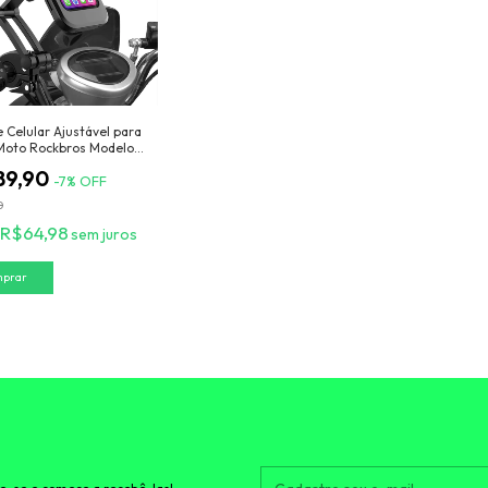
 Celular Ajustável para
 Moto Rockbros Modelo
tPhone
89,90
-
7
%
OFF
0
R$64,98
sem juros