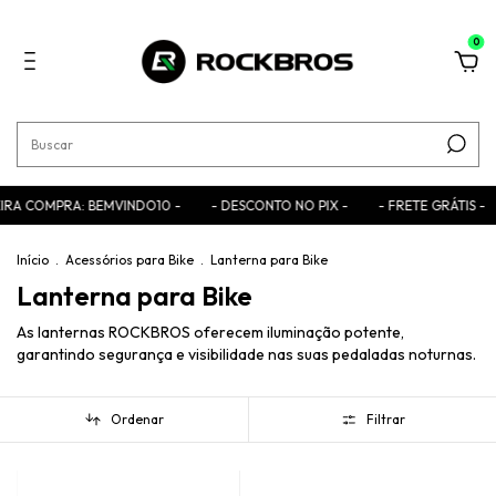
0
OMPRA: BEMVINDO10 -
- DESCONTO NO PIX -
- FRETE GRÁTIS -
- C
Início
.
Acessórios para Bike
.
Lanterna para Bike
Lanterna para Bike
As lanternas ROCKBROS oferecem iluminação potente,
garantindo segurança e visibilidade nas suas pedaladas noturnas.
Ordenar
Filtrar