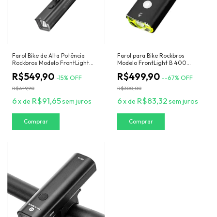
Farol Bike de Alta Potência
Farol para Bike Rockbros
Rockbros Modelo FrontLight
Modelo FrontLight B 400
RHL 1500 lúmens
Lúmens
R$549,90
R$499,90
-
15
%
OFF
-
-67
%
OFF
R$649,90
R$300,00
6
R$91,65
6
R$83,32
x
de
sem juros
x
de
sem juros
Comprar
Comprar