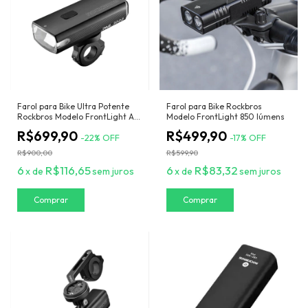
Farol para Bike Ultra Potente
Farol para Bike Rockbros
Rockbros Modelo FrontLight A
Modelo FrontLight 850 lúmens
3000 Lúmens
R$699,90
R$499,90
-
22
%
OFF
-
17
%
OFF
R$900,00
R$599,90
6
R$116,65
6
R$83,32
x
de
sem juros
x
de
sem juros
Comprar