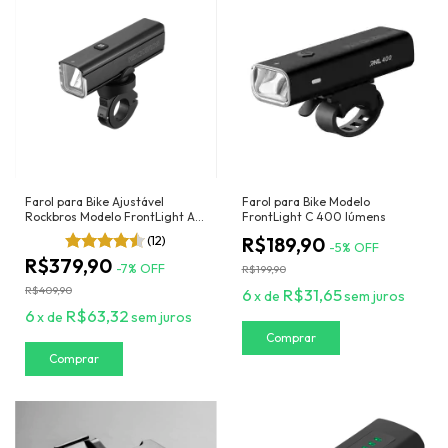
Farol para Bike Ajustável
Farol para Bike Modelo
Rockbros Modelo FrontLight A
FrontLight C 400 lúmens
1000 Lúmens
(12)
R$189,90
-
5
%
OFF
R$379,90
-
7
%
OFF
R$199,90
R$409,90
6
R$31,65
x
de
sem juros
6
R$63,32
x
de
sem juros
Comprar
Comprar