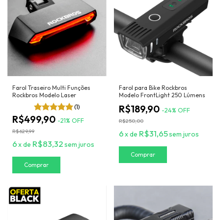
Farol Traseiro Multi Funções
Farol para Bike Rockbros
Rockbros Modelo Laser
Modelo FrontLight 250 Lúmens
(1)
R$189,90
-
24
%
OFF
R$499,90
-
21
%
OFF
R$250,00
R$629,99
6
R$31,65
x
de
sem juros
6
R$83,32
x
de
sem juros
Comprar
Comprar