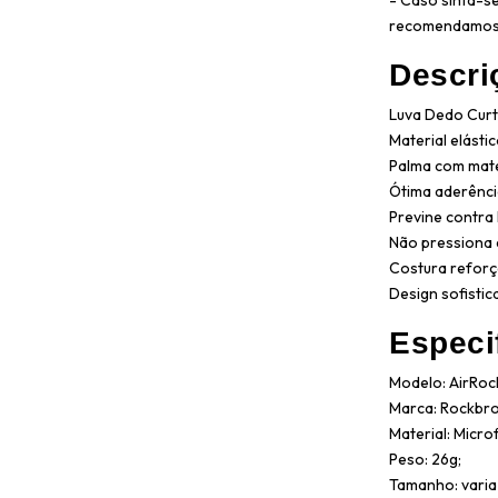
- Caso sinta-se
recomendamos 
Descri
Luva Dedo Curt
Material elásti
Palma com mate
Ótima aderênci
Previne contra 
Não pressiona 
Costura reforç
Design sofistic
Especi
Modelo: AirRoc
Marca: Rockbro
Material: Microf
Peso: 26g;
Tamanho: varia