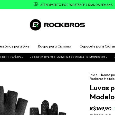
ATENDIMENTO POR WHATSAPP 7 DIAS DA SEMANA
essórios para Bike
Roupa para Ciclismo
Capacete para Ciclis
IS -
- CUPOM 10%OFF PRIMEIRA COMPRA: BEMVINDO10 -
- DESCONTO
Início
.
Roupa pa
Rockbros Modelo
Luvas p
Modelo
R$169,90
-