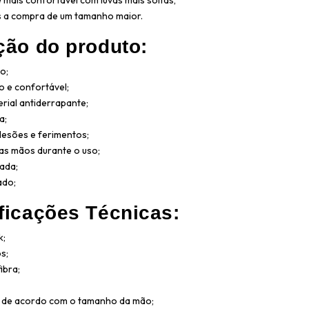
 mais confortável com luvas mais soltas,
a compra de um tamanho maior.
ção do produto:
o;
co e confortável;
rial antiderrapante;
a;
lesões e ferimentos;
as mãos durante o uso;
ada;
ado;
ficações Técnicas:
k;
s;
ibra;
 de acordo com o tamanho da mão;