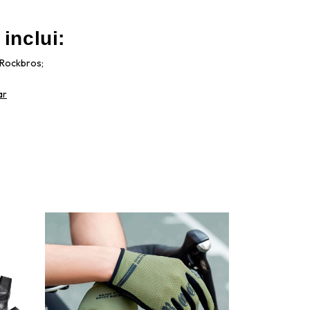
inclui:
s Rockbros;
ar