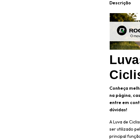
Descrição
Luva
Cicl
Conheça melho
na página, ca
entre em cont
dúvidas!
A Luva de Cicl
ser utilizado p
principal funçã