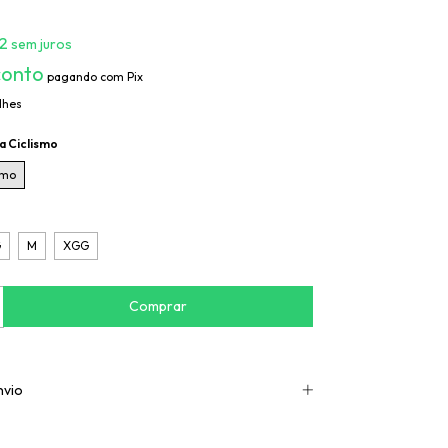
2
sem juros
conto
pagando com Pix
lhes
a Ciclismo
smo
G
M
XGG
nvio