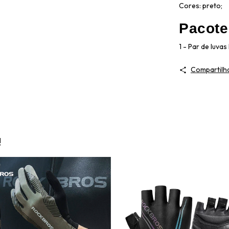
Cores: preto;
Pacote 
1 - Par de luva
Compartilh
!