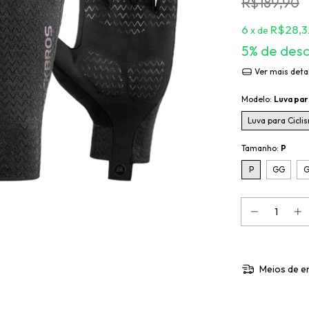
R$189,90
6
R$28,3
x de
5% de des
Ver mais deta
Modelo:
Luva par
Luva para Cicli
Tamanho:
P
P
GG
Meios de e