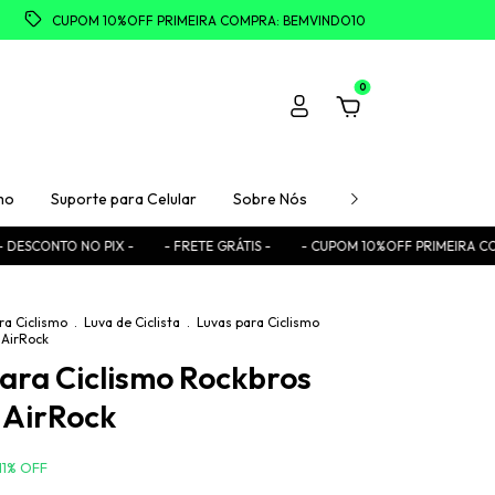
CUPOM 10%OFF PRIMEIRA COMPRA: BEMVINDO10
0
mo
Suporte para Celular
Sobre Nós
Fale Conosco
F
 NO PIX -
- FRETE GRÁTIS -
- CUPOM 10%OFF PRIMEIRA COMPRA: BEM
ra Ciclismo
.
Luva de Ciclista
.
Luvas para Ciclismo
 AirRock
ara Ciclismo Rockbros
 AirRock
11
%
OFF