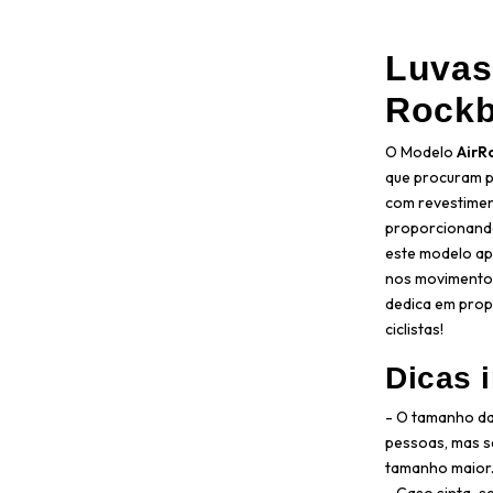
Luvas
Rock
O Modelo
AirR
que procuram 
com revestiment
proporcionando
este modelo apr
nos movimentos
dedica em prop
ciclistas!
Dicas 
- O tamanho da
pessoas, mas s
tamanho maior