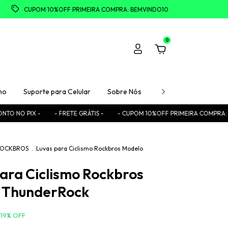
CUPOM 10%OFF PRIMEIRA COMPRA: BEMVINDO10
0
mo
Suporte para Celular
Sobre Nós
Fale Conosco
F
- FRETE GRÁTIS -
- CUPOM 10%OFF PRIMEIRA COMPRA: BEMVINDO10 -
 ROCKBROS
.
Luvas para Ciclismo Rockbros Modelo
ara Ciclismo Rockbros
 ThunderRock
-
19
%
OFF