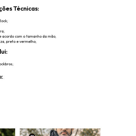
ções Técnicas:
Rock;
ra;
de acordo com o tamanho da mão;
nza, preto e vermelho;
ui:
Rockbros;
ar