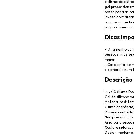
ciclismo de estr
gel proporcionam
possa pedalar com
leveza do materia
promove uma boa 
proporcionar conf
Dicas impo
- O tamanho da 
pessoas, mas se 
maior.
- Caso sinta-se 
a compra de um 
Descrição
Luva Ciclismo De
Gel de silicone p
Material resisten
Ótima aderência;
Previne contra le
Não pressiona as
Área para secage
Costura reforçad
Design moderno;