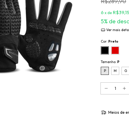
R$289,90
6
R$39,1
x de
5% de des
Ver mais deta
Cor:
Preto
Tamanho:
P
P
M
G
Meios de e