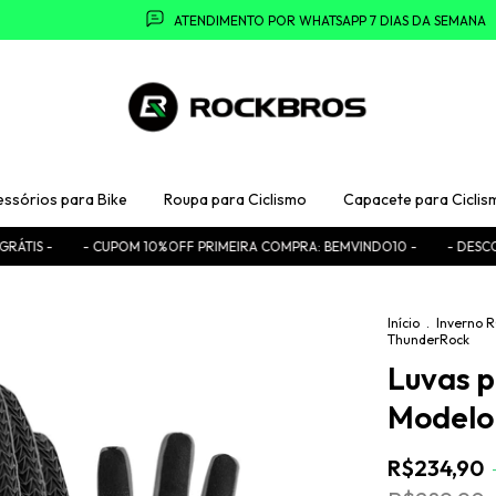
ATENDIMENTO POR WHATSAPP 7 DIAS DA SEMANA
essórios para Bike
Roupa para Ciclismo
Capacete para Ciclis
CUPOM 10%OFF PRIMEIRA COMPRA: BEMVINDO10 -
- DESCONTO NO PIX -
Início
.
Inverno
ThunderRock
Luvas p
Modelo
R$234,90