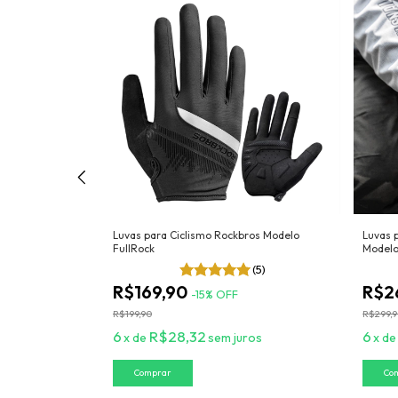
Luvas para Ciclismo Rockbros Modelo
Luvas 
FullRock
Modelo
 SnakeEyes
(5)
(5)
R$169,90
R$2
-
15
%
OFF
R$199,90
R$299,
6
R$28,32
6
x
de
sem juros
x
d
os
Comprar
Co