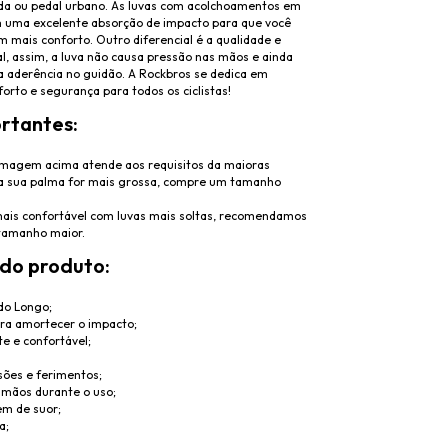
ada ou pedal urbano. As luvas com acolchoamentos em
 uma excelente absorção de impacto para que você
 mais conforto. Outro diferencial é a qualidade e
l, assim, a luva não causa pressão nas mãos e ainda
aderência no guidão. A Rockbros se dedica em
orto e segurança para todos os ciclistas!
rtantes:
imagem acima atende aos requisitos da maioras
a sua palma for mais grossa, compre um tamanho
mais confortável com luvas mais soltas, recomendamos
tamanho maior.
 do produto:
do Longo;
ara amortecer o impacto;
te e confortável;
sões e ferimentos;
 mãos durante o uso;
m de suor;
a;