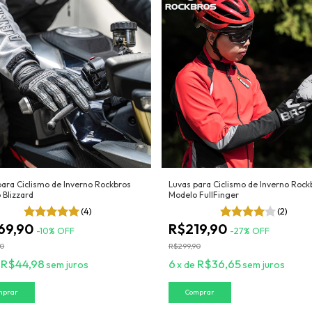
para Ciclismo de Inverno Rockbros
Luvas para Ciclismo de Inverno Rock
 Blizzard
Modelo FullFinger
(4)
(2)
69,90
R$219,90
-
10
%
OFF
-
27
%
OFF
90
R$299,90
R$44,98
6
R$36,65
e
sem juros
x
de
sem juros
mprar
Comprar