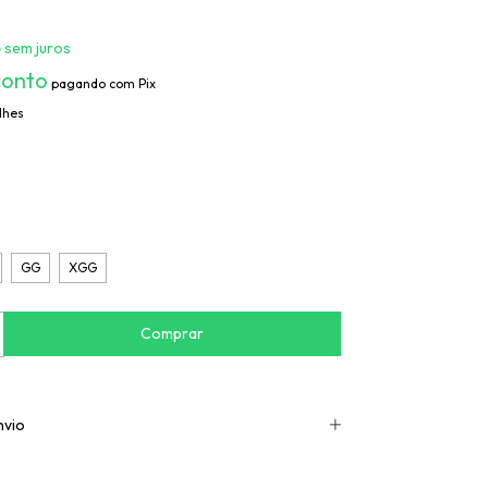
5
sem juros
conto
pagando com Pix
lhes
GG
XGG
nvio