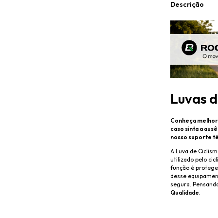
Descrição
Luvas d
Conheça melhor a
caso sinta a au
nosso suporte téc
A Luva de Ciclis
utilizado pelo ci
função é proteger
desse equipament
segura. Pensando
Qualidade
.