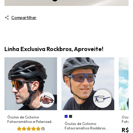
Compartilhar
Linha Exclusiva Rockbros, Aproveite!
Óculos de Ciclismo
Oculos 
Fotocromático e Polarizado
Fotocr
Óculos de Ciclismo
Rockbros Modelo Hélios
Modelo
Fotocromático Rockbros
(1)
R$2
Modelo Orion