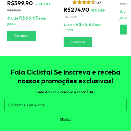
R$399,90
(2)
-
20
%
OFF
R$289,
R$274,90
-
8
%
OFF
R$499,90
6
x
d
6
R$66,65
R$299,90
juros
x
de
sem
juros
6
R$45,82
x
de
sem
juros
Comprar
Comprar
Fala Ciclista! Se inscreva e receba
nossas promoções exclusivas!
Cadastre-se e comece a recebê-las!